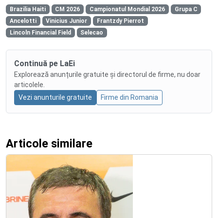
Brazilia Haiti
CM 2026
Campionatul Mondial 2026
Grupa C
Ancelotti
Vinicius Junior
Frantzdy Pierrot
Lincoln Financial Field
Selecao
Continuă pe LaEi
Explorează anunțurile gratuite și directorul de firme, nu doar
articolele.
Vezi anunturile gratuite
Firme din Romania
Articole similare