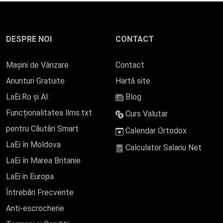
DESPRE NOI
CONTACT
Mașini de Vânzare
Contact
Anunturi Gratuite
Hartă site
LaEi.Ro și AI:
Blog
Funcționalitatea llms.txt
Curs Valutar
pentru Căutări Smart
Calendar Ortodox
LaEi în Moldova
Calculator Salariu Net
LaEi în Marea Britanie
LaEi in Europa
Întrebări Frecvente
Anti-escrocherie