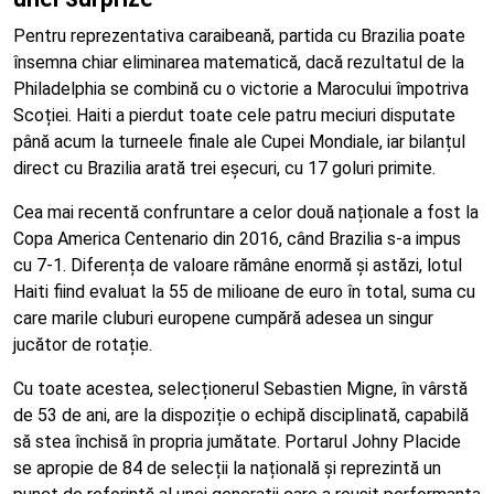
Pentru reprezentativa caraibeană, partida cu Brazilia poate
însemna chiar eliminarea matematică, dacă rezultatul de la
Philadelphia se combină cu o victorie a Marocului împotriva
Scoției. Haiti a pierdut toate cele patru meciuri disputate
până acum la turneele finale ale Cupei Mondiale, iar bilanțul
direct cu Brazilia arată trei eșecuri, cu 17 goluri primite.
Cea mai recentă confruntare a celor două naționale a fost la
Copa America Centenario din 2016, când Brazilia s-a impus
cu 7-1. Diferența de valoare rămâne enormă și astăzi, lotul
Haiti fiind evaluat la 55 de milioane de euro în total, suma cu
care marile cluburi europene cumpără adesea un singur
jucător de rotație.
Cu toate acestea, selecționerul Sebastien Migne, în vârstă
de 53 de ani, are la dispoziție o echipă disciplinată, capabilă
să stea închisă în propria jumătate. Portarul Johny Placide
se apropie de 84 de selecții la națională și reprezintă un