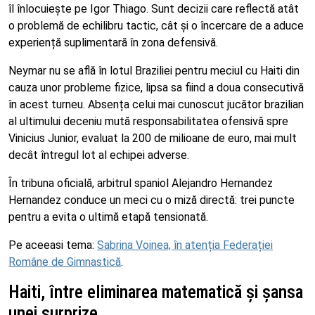
îl înlocuiește pe Igor Thiago. Sunt decizii care reflectă atât
o problemă de echilibru tactic, cât și o încercare de a aduce
experiență suplimentară în zona defensivă.
Neymar nu se află în lotul Braziliei pentru meciul cu Haiti din
cauza unor probleme fizice, lipsa sa fiind a doua consecutivă
în acest turneu. Absența celui mai cunoscut jucător brazilian
al ultimului deceniu mută responsabilitatea ofensivă spre
Vinicius Junior, evaluat la 200 de milioane de euro, mai mult
decât întregul lot al echipei adverse.
În tribuna oficială, arbitrul spaniol Alejandro Hernandez
Hernandez conduce un meci cu o miză directă: trei puncte
pentru a evita o ultimă etapă tensionată.
Pe aceeasi tema:
Sabrina Voinea, în atenția Federației
Române de Gimnastică
.
Haiti, între eliminarea matematică și șansa
unei surprize