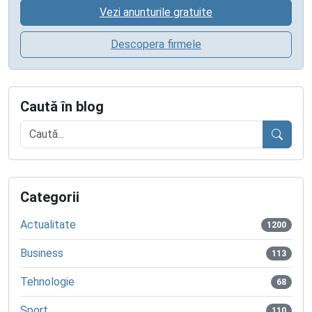
Vezi anunturile gratuite
Descopera firmele
Caută în blog
Caută
Categorii
Actualitate
1200
Business
113
Tehnologie
68
Sport
110