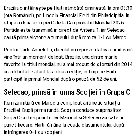
Brazilia o întâlnește pe Haiti sâmbătă dimineață, la ora 03:30
(ora României), pe Lincoln Financial Field din Philadelphia, în
etapa a doua a Grupei C de la Campionatul Mondial 2026.
Partida este transmisă în direct de Antena 1, iar Selecao
caută prima victorie a turneului după remiza 1-1 cu Maroc.
Pentru Carlo Ancelotti, dueulul cu reprezentativa caraibeană
vine într-un moment delicat. Brazilia, una dintre marile
favorite la titlul mondial, nu a mai trecut de sferturi din 2014
și a debutat ezitant la actuala ediție, în timp ce Haiti
participă la primul Mondial după o pauză de 52 de ani.
Selecao, prinsă în urma Scoției în Grupa C
Remiza inițială cu Maroc a complicat aritmetic situația
Braziliei. După prima rundă, Scoția conduce surprinzător
Grupa C cu trei puncte, iar Marocul și Selecao au câte un
punct fiecare. Haiti rămâne la coada clasamentului, după
înfrângerea 0-1 cu scoțienii.