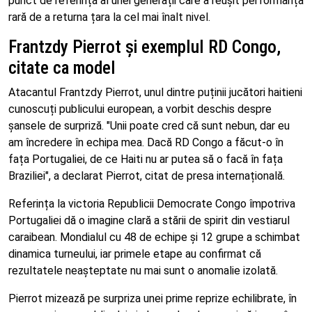
punct de referință al unei generații care a reușit performanța
rară de a returna țara la cel mai înalt nivel.
Frantzdy Pierrot și exemplul RD Congo,
citate ca model
Atacantul Frantzdy Pierrot, unul dintre puținii jucători haitieni
cunoscuți publicului european, a vorbit deschis despre
șansele de surpriză. "Unii poate cred că sunt nebun, dar eu
am încredere în echipa mea. Dacă RD Congo a făcut-o în
fața Portugaliei, de ce Haiti nu ar putea să o facă în fața
Braziliei", a declarat Pierrot, citat de presa internațională.
Referința la victoria Republicii Democrate Congo împotriva
Portugaliei dă o imagine clară a stării de spirit din vestiarul
caraibean. Mondialul cu 48 de echipe și 12 grupe a schimbat
dinamica turneului, iar primele etape au confirmat că
rezultatele neașteptate nu mai sunt o anomalie izolată.
Pierrot mizează pe surpriza unei prime reprize echilibrate, în