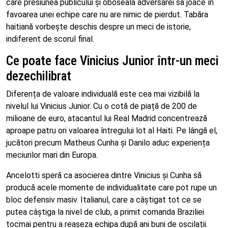
care presiunea publicului și oboseala adversarei să joace în
favoarea unei echipe care nu are nimic de pierdut. Tabăra
haitiană vorbește deschis despre un meci de istorie,
indiferent de scorul final.
Ce poate face Vinicius Junior într-un meci
dezechilibrat
Diferența de valoare individuală este cea mai vizibilă la
nivelul lui Vinicius Junior. Cu o cotă de piață de 200 de
milioane de euro, atacantul lui Real Madrid concentrează
aproape patru ori valoarea întregului lot al Haiti. Pe lângă el,
jucători precum Matheus Cunha și Danilo aduc experiența
meciurilor mari din Europa.
Ancelotti speră ca asocierea dintre Vinicius și Cunha să
producă acele momente de individualitate care pot rupe un
bloc defensiv masiv. Italianul, care a câștigat tot ce se
putea câștiga la nivel de club, a primit comanda Braziliei
tocmai pentru a reașeza echipa după ani buni de oscilații.