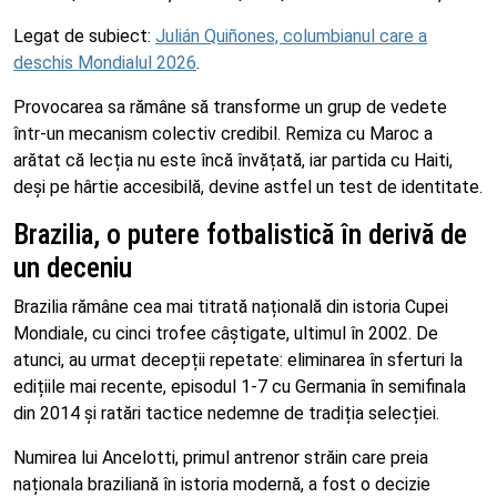
Legat de subiect:
Julián Quiñones, columbianul care a
deschis Mondialul 2026
.
Provocarea sa rămâne să transforme un grup de vedete
într-un mecanism colectiv credibil. Remiza cu Maroc a
arătat că lecția nu este încă învățată, iar partida cu Haiti,
deși pe hârtie accesibilă, devine astfel un test de identitate.
Brazilia, o putere fotbalistică în derivă de
un deceniu
Brazilia rămâne cea mai titrată națională din istoria Cupei
Mondiale, cu cinci trofee câștigate, ultimul în 2002. De
atunci, au urmat decepții repetate: eliminarea în sferturi la
edițiile mai recente, episodul 1-7 cu Germania în semifinala
din 2014 și ratări tactice nedemne de tradiția selecției.
Numirea lui Ancelotti, primul antrenor străin care preia
naționala braziliană în istoria modernă, a fost o decizie