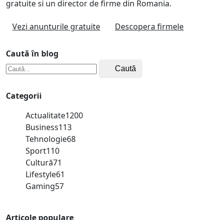
gratuite si un director de firme din Romania.
Vezi anunturile gratuite
Descopera firmele
Caută în blog
Caută
Categorii
Actualitate
1200
Business
113
Tehnologie
68
Sport
110
Cultură
71
Lifestyle
61
Gaming
57
Articole populare