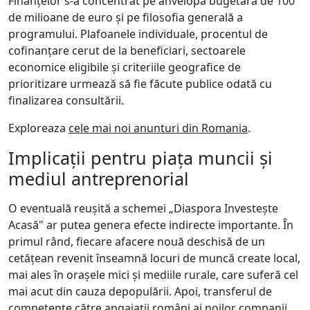
Finanțelor s-a concentrat pe anvelopa bugetară de 100
de milioane de euro și pe filosofia generală a
programului. Plafoanele individuale, procentul de
cofinanțare cerut de la beneficiari, sectoarele
economice eligibile și criteriile geografice de
prioritizare urmează să fie făcute publice odată cu
finalizarea consultării.
Exploreaza
cele mai noi anunturi din Romania
.
Implicații pentru piața muncii și
mediul antreprenorial
O eventuală reușită a schemei „Diaspora Investește
Acasă" ar putea genera efecte indirecte importante. În
primul rând, fiecare afacere nouă deschisă de un
cetățean revenit înseamnă locuri de muncă create local,
mai ales în orașele mici și mediile rurale, care suferă cel
mai acut din cauza depopulării. Apoi, transferul de
competențe către angajații români ai noilor companii