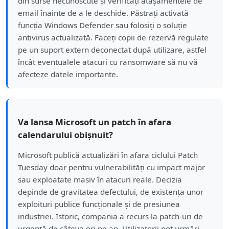
din surse necunoscute și verificați atașamentele de
email înainte de a le deschide. Păstrați activată
funcția Windows Defender sau folosiți o soluție
antivirus actualizată. Faceți copii de rezervă regulate
pe un suport extern deconectat după utilizare, astfel
încât eventualele atacuri cu ransomware să nu vă
afecteze datele importante.
Va lansa Microsoft un patch în afara
calendarului obișnuit?
Microsoft publică actualizări în afara ciclului Patch
Tuesday doar pentru vulnerabilități cu impact major
sau exploatate masiv în atacuri reale. Decizia
depinde de gravitatea defectului, de existența unor
exploituri publice funcționale și de presiunea
industriei. Istoric, compania a recurs la patch-uri de
urgență de câteva ori pe an. Utilizatorii pot urmări