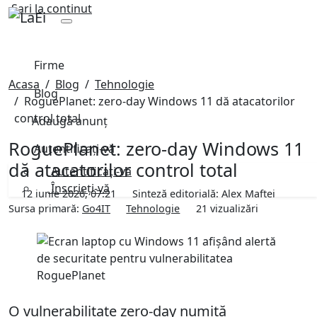
Sari la continut
Firme
Acasa
Blog
Tehnologie
Blog
RoguePlanet: zero-day Windows 11 dă atacatorilor
control total
Adaugă anunț
RoguePlanet: zero-day Windows 11
Autentificați-vă
dă atacatorilor control total
Autentificați-vă
Înscrieți-vă
12 iunie 2026, 07:21
Sinteză editorială:
Alex Maftei
Sursa primară:
Go4IT
Tehnologie
21
vizualizări
O vulnerabilitate zero-day numită