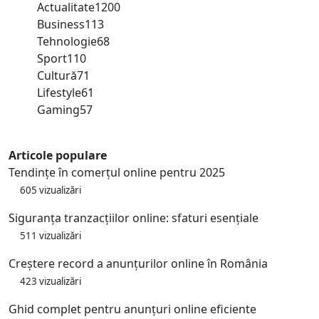
Actualitate
1200
Business
113
Tehnologie
68
Sport
110
Cultură
71
Lifestyle
61
Gaming
57
Articole populare
Tendințe în comerțul online pentru 2025
605 vizualizări
Siguranța tranzacțiilor online: sfaturi esențiale
511 vizualizări
Creștere record a anunțurilor online în România
423 vizualizări
Ghid complet pentru anunțuri online eficiente