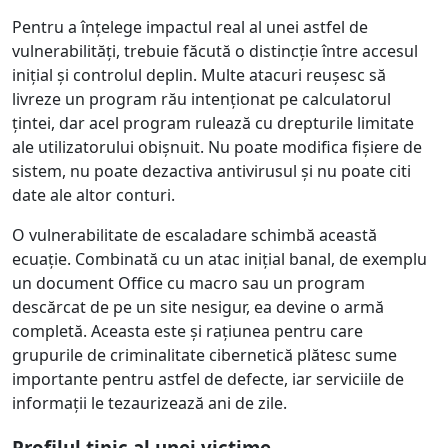
Pentru a înțelege impactul real al unei astfel de
vulnerabilități, trebuie făcută o distincție între accesul
inițial și controlul deplin. Multe atacuri reușesc să
livreze un program rău intenționat pe calculatorul
țintei, dar acel program rulează cu drepturile limitate
ale utilizatorului obișnuit. Nu poate modifica fișiere de
sistem, nu poate dezactiva antivirusul și nu poate citi
date ale altor conturi.
O vulnerabilitate de escaladare schimbă această
ecuație. Combinată cu un atac inițial banal, de exemplu
un document Office cu macro sau un program
descărcat de pe un site nesigur, ea devine o armă
completă. Aceasta este și rațiunea pentru care
grupurile de criminalitate cibernetică plătesc sume
importante pentru astfel de defecte, iar serviciile de
informații le tezaurizează ani de zile.
Profilul tipic al unei victime