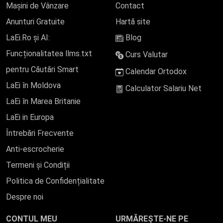
Mașini de Vânzare
Contact
Anunturi Gratuite
Hartă site
LaEi.Ro și AI:
Blog
Funcționalitatea llms.txt
Curs Valutar
pentru Căutări Smart
Calendar Ortodox
LaEi în Moldova
Calculator Salariu Net
LaEi în Marea Britanie
LaEi in Europa
Întrebări Frecvente
Anti-escrocherie
Termeni și Condiții
Politica de Confidențialitate
Despre noi
CONTUL MEU
URMĂREȘTE-NE PE