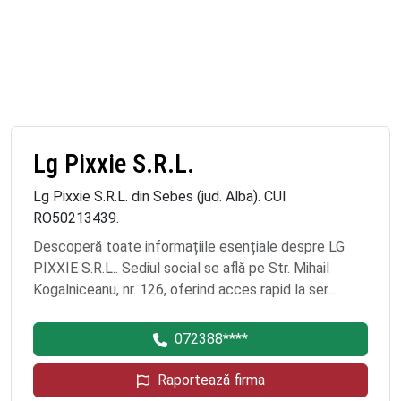
Lg Pixxie S.R.L.
Lg Pixxie S.R.L. din Sebes (jud. Alba). CUI
RO50213439.
Descoperă toate informațiile esențiale despre LG
PIXXIE S.R.L.. Sediul social se află pe Str. Mihail
Kogalniceanu, nr. 126, oferind acces rapid la ser...
072388****
Raportează firma