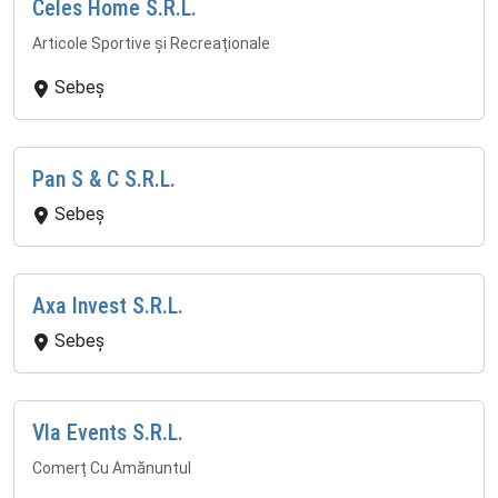
Celes Home S.R.L.
Articole Sportive și Recreaționale
Sebeș
Pan S & C S.R.L.
Sebeș
Axa Invest S.R.L.
Sebeș
Vla Events S.R.L.
Comerț Cu Amănuntul