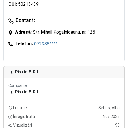
CUI:
50213439
Contact:
Adresă:
Str. Mihail Kogalniceanu, nr. 126
Telefon:
072388****
Lg Pixxie S.R.L.
Companie
Lg Pixxie S.R.L.
Locație
Sebes, Alba
Înregistrată
Nov 2025
Vizualizări
93