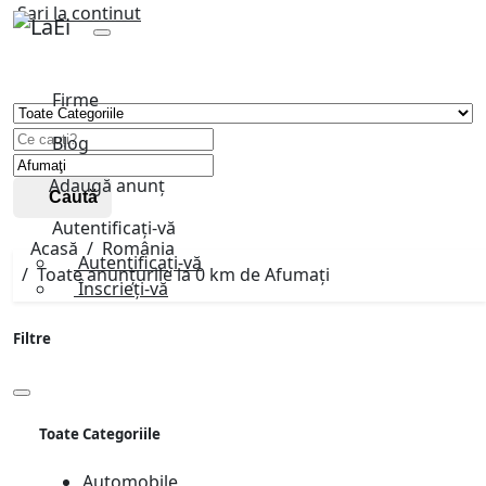
Sari la continut
Firme
Blog
Adaugă anunț
Caută
Autentificați-vă
Acasă
România
Autentificați-vă
Toate anunțurile la 0 km de Afumaţi
Înscrieți-vă
Filtre
Toate Categoriile
Automobile