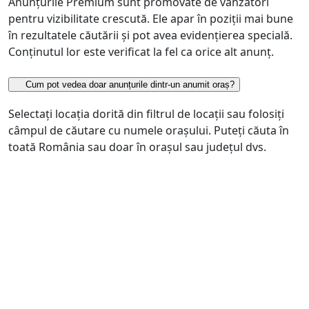
Anunțurile Premium sunt promovate de vânzători
pentru vizibilitate crescută. Ele apar în poziții mai bune
în rezultatele căutării și pot avea evidențierea specială.
Conținutul lor este verificat la fel ca orice alt anunț.
Cum pot vedea doar anunțurile dintr-un anumit oraș?
Selectați locația dorită din filtrul de locații sau folosiți
câmpul de căutare cu numele orașului. Puteți căuta în
toată România sau doar în orașul sau județul dvs.