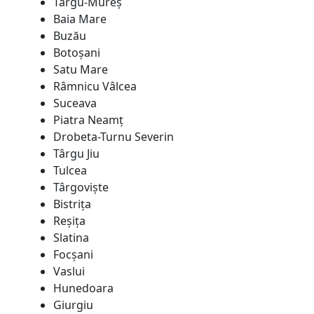
Târgu-Mureş
Baia Mare
Buzău
Botoşani
Satu Mare
Râmnicu Vâlcea
Suceava
Piatra Neamţ
Drobeta-Turnu Severin
Târgu Jiu
Tulcea
Târgovişte
Bistriţa
Reşiţa
Slatina
Focșani
Vaslui
Hunedoara
Giurgiu