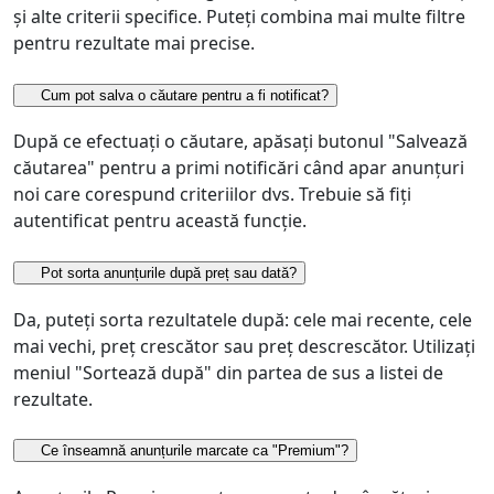
și alte criterii specifice. Puteți combina mai multe filtre
pentru rezultate mai precise.
Cum pot salva o căutare pentru a fi notificat?
După ce efectuați o căutare, apăsați butonul "Salvează
căutarea" pentru a primi notificări când apar anunțuri
noi care corespund criteriilor dvs. Trebuie să fiți
autentificat pentru această funcție.
Pot sorta anunțurile după preț sau dată?
Da, puteți sorta rezultatele după: cele mai recente, cele
mai vechi, preț crescător sau preț descrescător. Utilizați
meniul "Sortează după" din partea de sus a listei de
rezultate.
Ce înseamnă anunțurile marcate ca "Premium"?