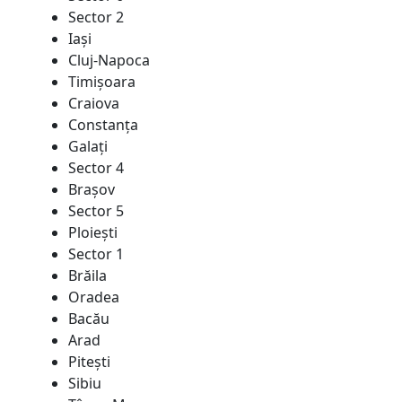
Sector 2
Iaşi
Cluj-Napoca
Timişoara
Craiova
Constanţa
Galaţi
Sector 4
Braşov
Sector 5
Ploieşti
Sector 1
Brăila
Oradea
Bacău
Arad
Piteşti
Sibiu