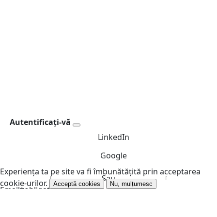
Autentificați-vă
LinkedIn
Google
Experiența ta pe site va fi îmbunătățită prin acceptarea
Sau
cookie-urilor.
Acceptă cookies
Nu, mulțumesc
Email
*
obligatoriu