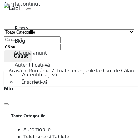
Sari la continut
Firme
Blog
Adaugă anunț
Caută
Autentificați-vă
Acasă
România
Toate anunțurile la 0 km de Călan
Autentificați-vă
Înscrieți-vă
Filtre
Toate Categoriile
Automobile
Telefoane și Tablete