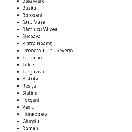
Baia Mare
Buzău
Botoşani
Satu Mare
Râmnicu Vâlcea
Suceava
Piatra Neamţ
Drobeta-Turnu Severin
Târgu Jiu
Tulcea
Târgovişte
Bistriţa
Reşiţa
Slatina
Focșani
Vaslui
Hunedoara
Giurgiu
Roman