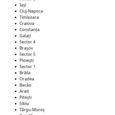
Iaşi
Cluj-Napoca
Timişoara
Craiova
Constanţa
Galaţi
Sector 4
Braşov
Sector 5
Ploieşti
Sector 1
Brăila
Oradea
Bacău
Arad
Piteşti
Sibiu
Târgu-Mureş