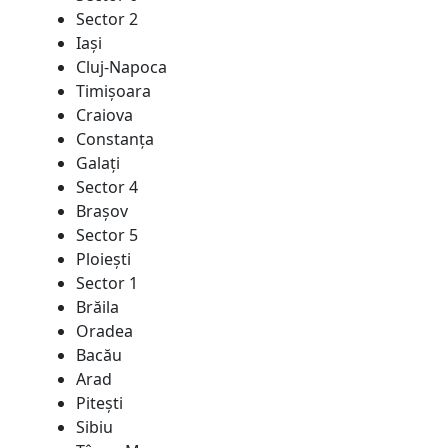
Sector 2
Iaşi
Cluj-Napoca
Timişoara
Craiova
Constanţa
Galaţi
Sector 4
Braşov
Sector 5
Ploieşti
Sector 1
Brăila
Oradea
Bacău
Arad
Piteşti
Sibiu