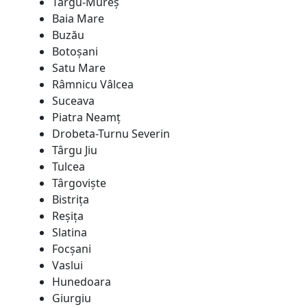
Târgu-Mureş
Baia Mare
Buzău
Botoşani
Satu Mare
Râmnicu Vâlcea
Suceava
Piatra Neamţ
Drobeta-Turnu Severin
Târgu Jiu
Tulcea
Târgovişte
Bistriţa
Reşiţa
Slatina
Focșani
Vaslui
Hunedoara
Giurgiu