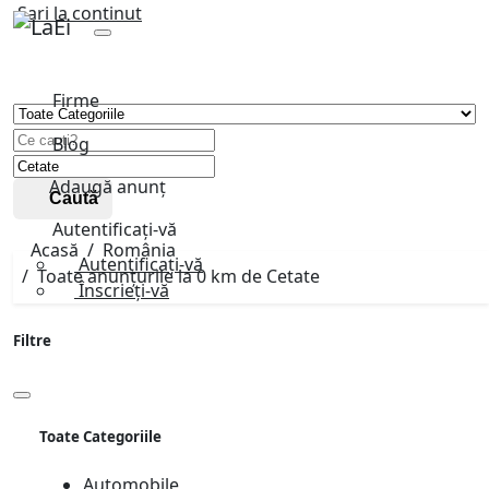
Sari la continut
Firme
Blog
Adaugă anunț
Caută
Autentificați-vă
Acasă
România
Autentificați-vă
Toate anunțurile la 0 km de Cetate
Înscrieți-vă
Filtre
Toate Categoriile
Automobile