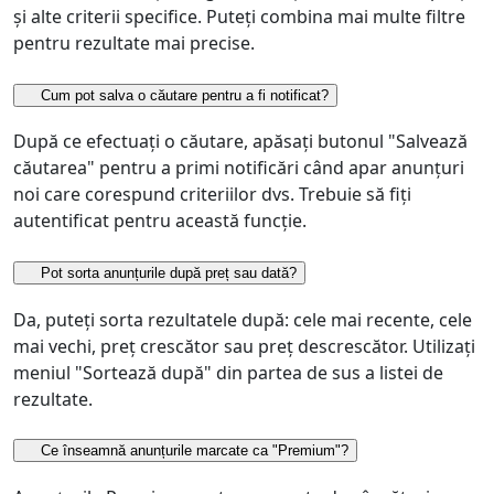
și alte criterii specifice. Puteți combina mai multe filtre
pentru rezultate mai precise.
Cum pot salva o căutare pentru a fi notificat?
După ce efectuați o căutare, apăsați butonul "Salvează
căutarea" pentru a primi notificări când apar anunțuri
noi care corespund criteriilor dvs. Trebuie să fiți
autentificat pentru această funcție.
Pot sorta anunțurile după preț sau dată?
Da, puteți sorta rezultatele după: cele mai recente, cele
mai vechi, preț crescător sau preț descrescător. Utilizați
meniul "Sortează după" din partea de sus a listei de
rezultate.
Ce înseamnă anunțurile marcate ca "Premium"?