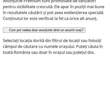
Anunțurile Premium sunt promovate de vânzători
pentru vizibilitate crescută. Ele apar în poziții mai bune
în rezultatele căutării și pot avea evidențierea specială.
Conținutul lor este verificat la fel ca orice alt anunț.
Cum pot vedea doar anunțurile dintr-un anumit oraș?
Selectați locația dorită din filtrul de locații sau folosiți
câmpul de căutare cu numele orașului. Puteți căuta în
toată România sau doar în orașul sau județul dvs.