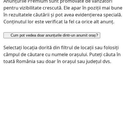
Anunțurile Premium sunt promovate de vânzători
pentru vizibilitate crescută. Ele apar în poziții mai bune
în rezultatele căutării și pot avea evidențierea specială.
Conținutul lor este verificat la fel ca orice alt anunț.
Cum pot vedea doar anunțurile dintr-un anumit oraș?
Selectați locația dorită din filtrul de locații sau folosiți
câmpul de căutare cu numele orașului. Puteți căuta în
toată România sau doar în orașul sau județul dvs.