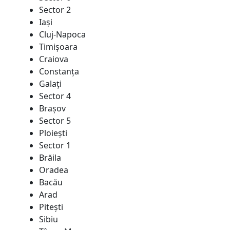
Sector 2
Iaşi
Cluj-Napoca
Timişoara
Craiova
Constanţa
Galaţi
Sector 4
Braşov
Sector 5
Ploieşti
Sector 1
Brăila
Oradea
Bacău
Arad
Piteşti
Sibiu