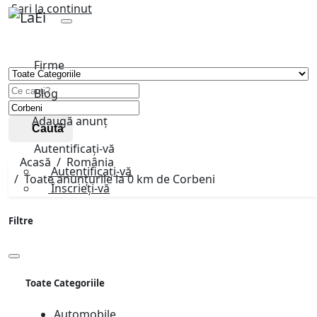
Sari la continut
Firme
Blog
Adaugă anunț
Caută
Autentificați-vă
Acasă
România
Autentificați-vă
Toate anunțurile la 0 km de Corbeni
Înscrieți-vă
Filtre
Toate Categoriile
Automobile