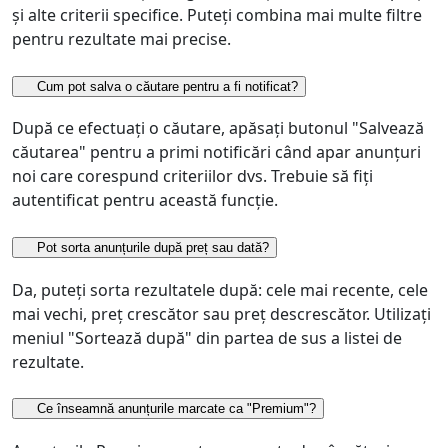
și alte criterii specifice. Puteți combina mai multe filtre
pentru rezultate mai precise.
Cum pot salva o căutare pentru a fi notificat?
După ce efectuați o căutare, apăsați butonul "Salvează
căutarea" pentru a primi notificări când apar anunțuri
noi care corespund criteriilor dvs. Trebuie să fiți
autentificat pentru această funcție.
Pot sorta anunțurile după preț sau dată?
Da, puteți sorta rezultatele după: cele mai recente, cele
mai vechi, preț crescător sau preț descrescător. Utilizați
meniul "Sortează după" din partea de sus a listei de
rezultate.
Ce înseamnă anunțurile marcate ca "Premium"?