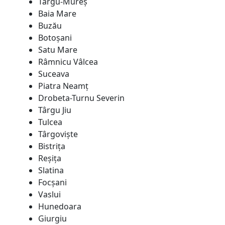
Târgu-Mureş
Baia Mare
Buzău
Botoşani
Satu Mare
Râmnicu Vâlcea
Suceava
Piatra Neamţ
Drobeta-Turnu Severin
Târgu Jiu
Tulcea
Târgovişte
Bistriţa
Reşiţa
Slatina
Focșani
Vaslui
Hunedoara
Giurgiu