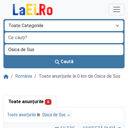
Sari la continut
Caută
Acasă
România
Toate anunțurile la 0 km de Osica de Sus
Toate anunțurile
0
Toate anunțurile
în
Osica de Sus