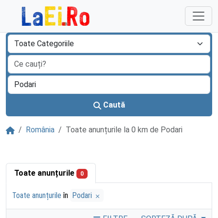
Sari la continut
Caută
Acasă
România
Toate anunțurile la 0 km de Podari
Toate anunțurile
0
Toate anunțurile
în
Podari