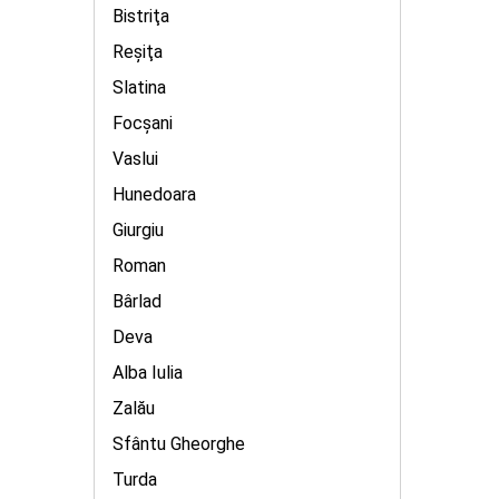
Bistriţa
Reşiţa
Slatina
Focșani
Vaslui
Hunedoara
Giurgiu
Roman
Bârlad
Deva
Alba Iulia
Zalău
Sfântu Gheorghe
Turda