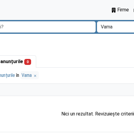
Firme
 anunțurile
0
unțurile
în
Vama
Nici un rezultat. Revizuiește criteri