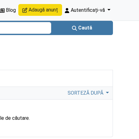
Adaugă anunț
Blog
Autentificați-vă
Caută
SORTEZĂ DUPĂ
ile de căutare.