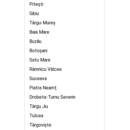
Piteşti
Sibiu
Târgu-Mureş
Baia Mare
Buzău
Botoşani
Satu Mare
Râmnicu Vâlcea
Suceava
Piatra Neamţ
Drobeta-Turnu Severin
Târgu Jiu
Tulcea
Târgovişte