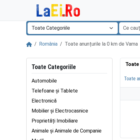
Sari la continut
Acasă
România
Toate anunțurile la 0 km de Vama
Toate
Toate Categoriile
Toate an
Automobile
Telefoane și Tablete
Electronică
Mobilier și Electrocasnice
Proprietăți Imobiliare
Animale și Animale de Companie